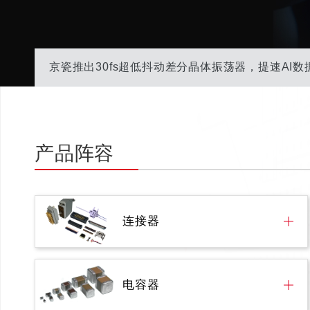
京瓷推出30fs超低抖动差分晶体振荡器，提速AI数
产品阵容
连接器
电容器