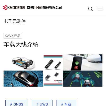
跳
电子元器件
转
到
KAVX产品
主
要
车载天线介绍
内
容
#
GNSS
#
UWB
#
车载