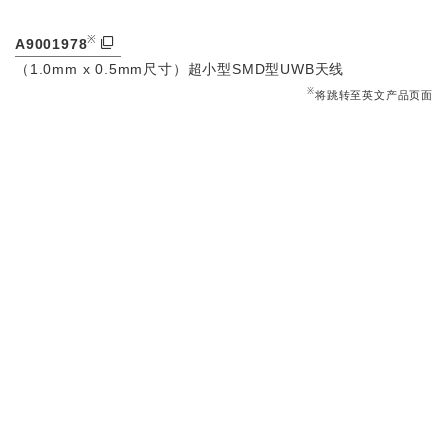
※
A9001978
（1.0mm x 0.5mm尺寸）超小型SMD型UWB天线
※
将跳转至英文产品页面