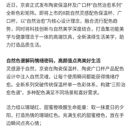
近日，京瓷正式发布陶瓷保温杯及广口杯“自然治愈系列”
全新色彩矩阵。即将上市的8款自然灵感配色保温杯、广
口杯，以“自然治愈”为核心设计理念，融合流行配色趋
势，同时将科技创新与自然美学深度结合，打造集功能美
学与健康理念于一体的高端饮具，全新演绎生活美学，助
力打造品质生活。
自然色谱解码情绪密码，高颜值点亮美好生活
灵感源于自然，京瓷在陶瓷保温杯、陶瓷广口杯产品配色
设计中注入自然灵魂，让每个使用瞬间都能获得情绪疗
愈。全新系列突破传统保温杯单一色彩体系，构建“三阶治
愈色谱”，多种配色满足不同场景和喜好需求。
活力组以珊瑚红、甜蜜橙唤醒生命能量：取一抹夏日的夕
阳，打造热情的珊瑚红色。充满生机的甜蜜橙色，放在手
边瞬间点亮心情；