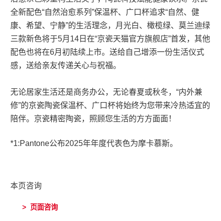
全新配色“自然治愈系列”保温杯、广口杯追求“自然、健
康、希望、宁静”的生活理念，月光白、橄榄绿、莫兰迪绿
三款新色将于5月14日在“京瓷天猫官方旗舰店”首发，其他
配色也将在6月初陆续上市。送给自己增添一份生活仪式
感，送给亲友传递关心与祝福。
无论居家生活还是商务办公，无论春夏或秋冬，“内外兼
修”的京瓷陶瓷保温杯、广口杯将始终为您带来冷热适宜的
陪伴。京瓷精密陶瓷，照顾您生活的方方面面！
*1:Pantone公布2025年年度代表色为摩卡慕斯。
本页咨询
> 页面咨询