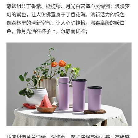
静谧组凭丁香紫、橄榄绿、月光白营造心灵绿洲：浪漫梦
幻的紫色，让人仿佛置身于丁香花海。清新活力的绿色，
像森林里的清新空气，让人心旷神怡。温柔高级的暖白
色，像月光洒在杯子上，沉静而优雅；
质感组借莫兰迪绿、深海蓝、摩卡演绎高级质感：高级感