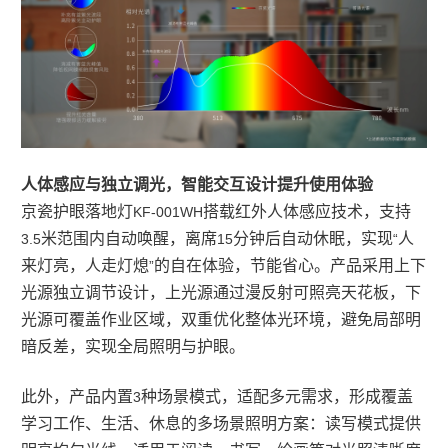
人体感应与独立调光，智能交互设计提升使用体验
京瓷护眼落地灯
搭载红外人体感应技术，支持
KF-001WH
米范围内自动唤醒，离席
分钟后自动休眠，实现
人
3.5
15
“
来灯亮，人走灯熄
的自在体验，节能省心。产品采用上下
”
光源独立调节设计，上光源通过漫反射可照亮天花板，下
光源可覆盖作业区域，双重优化整体光环境，避免局部明
暗反差，实现全局照明与护眼。
此外，产品内置
种场景模式，适配多元需求，形成覆盖
3
学习工作、生活、休息的多场景照明方案：读写模式提供