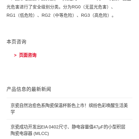
光危害进行了安全级别分类。分为
RG0
（无蓝光危害）、
RG1
（低危险）、
RG2
（中等危险）、
RG3
（高危险）。
本页咨询
> 页面咨询
产品信息的最新新闻
京瓷自然治愈色系陶瓷保温杯新色上市！缤纷色彩唤醒生活美
学
京瓷成功开发出EIA 0402尺寸、静电容量值47μF的小型积层
陶瓷电容器 (MLCC)