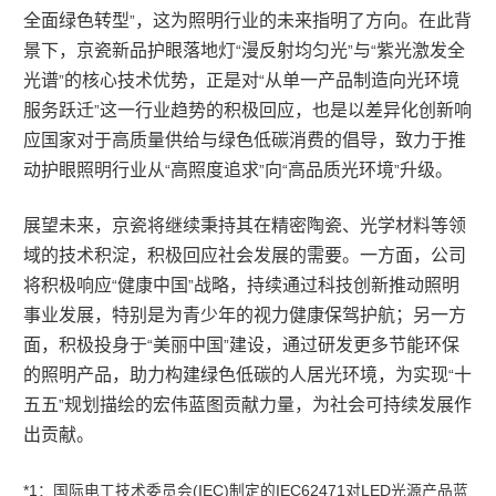
全面绿色转型
，这为照明行业的未来指明了方向。在此背
”
景下，京瓷新品护眼落地灯
漫反射均匀光
与
紫光激发全
“
”
“
光谱
的核心技术优势，正是对
从单一产品制造向光环境
”
“
服务跃迁
这一行业趋势的积极回应，也是以差异化创新响
”
应国家对于高质量供给与绿色低碳消费的倡导，致力于推
动护眼照明行业从
高照度追求
向
高品质光环境
升级。
“
”
“
”
展望未来，京瓷将继续秉持其在精密陶瓷、光学材料等领
域的技术积淀，积极回应社会发展的需要。一方面，公司
将积极响应
健康中国
战略，持续通过科技创新推动照明
“
”
事业发展，特别是为青少年的视力健康保驾护航；另一方
面，积极投身于
美丽中国
建设，通过研发更多节能环保
“
”
的照明产品，助力构建绿色低碳的人居光环境，为实现
十
“
五五
规划描绘的宏伟蓝图贡献力量，为社会可持续发展作
”
出贡献。
*1
：国际电工技术委员会
(IEC)
制定的
IEC62471
对
LED
光源产品蓝