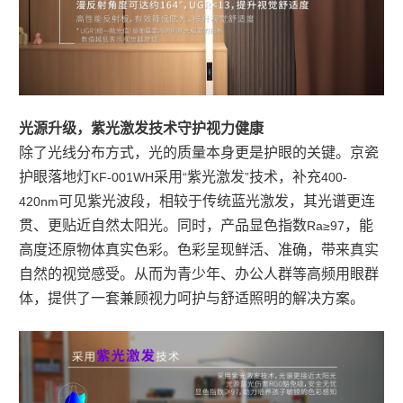
光源升级，紫光激发技术守护视力健康
除了光线分布方式，光的质量本身更是护眼的关键。京瓷
护眼落地灯
采用
紫光激发
技术，补充
KF-001WH
“
”
400-
可见紫光波段，相较于传统蓝光激发，其光谱更连
420nm
贯、更贴近自然太阳光。同时，产品显色指数
，能
Ra≥97
高度还原物体真实色彩。色彩呈现鲜活、准确，带来真实
自然的视觉感受。从而为青少年、办公人群等高频用眼群
体，提供了一套兼顾视力呵护与舒适照明的解决方案。