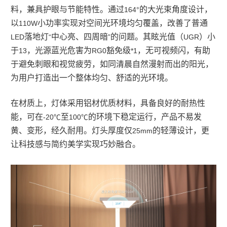
料，兼具护眼与节能特性。通过
的大光束角度设计，
164°
以
小功率实现对空间光环境均匀覆盖，改善了普通
110W
落地灯
中心亮、四周暗
的问题。其眩光值（
）小
LED
“
”
UGR
于
，光源蓝光危害为
豁免级
，无可视频闪，有助
13
RG0
*1
于避免刺眼和视觉疲劳，如同清晨自然漫射而出的阳光，
为用户打造出一个整体均匀、舒适的光环境。
在材质上，灯体采用铝材优质材料，具备良好的耐热性
能，可在
至
的环境下稳定运行，产品不易发
-20℃
100℃
黄、变形，经久耐用。灯头厚度仅
的轻薄设计，更
25mm
让科技感与简约美学实现巧妙融合。