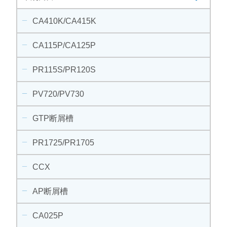
CA410K/CA415K
CA115P/CA125P
PR115S/PR120S
PV720/PV730
GTP断屑槽
PR1725/PR1705
CCX
AP断屑槽
CA025P