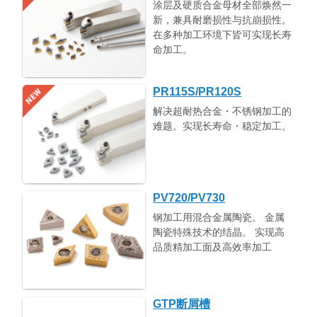
涂层及硬质合金母材全部焕然一
新，兼具耐磨损性与抗崩损性。
在多种加工环境下皆可实现长寿
命加工。
PR115S/PR120S
解决超耐热合金・不锈钢加工的
难题。实现长寿命・稳定加工。
PV720/PV730
钢加工用混合金属陶瓷。 金属
陶瓷特殊技术的结晶。 实现高
品质精加工面及高效率加工
GTP断屑槽