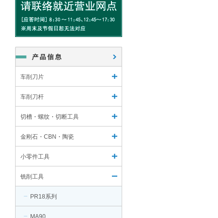
车削刀片
车削刀杆
切槽・螺纹・切断工具
金刚石・CBN・陶瓷
小零件工具
铣削工具
PR18系列
MA90