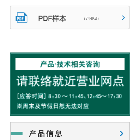
（744KB）