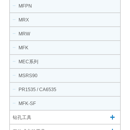
MFPN
MRX
MRW
MFK
MEC系列
MSRS90
PR1535 / CA6535
MFK-SF
钻孔工具