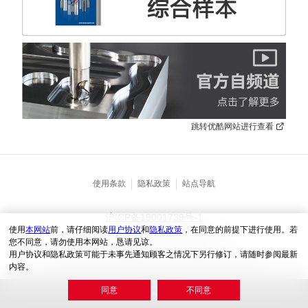
跳转优酷网站进行查看
使用条款
隐私政策
站点导航
沪ICP备19001739号-1
使用
本网站
前，请仔细阅读
用户协议
和
隐私政策
，在同意的前提下进行使用。若
沪公网安31010102005209号
您不同意，请勿使用本网站，恳请见谅。
用户协议和隐私政策可能于未事先通知顾客之情况下另行修订，请随时参阅最新
© KYOCERA (China) Sales & Trading Corporation
内容。
同意
不同意